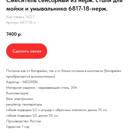
мойки и умывальника 6817-18-нерж.
Код товара: 14227
Артикул: 6817-18-н
7400
р.
Сделать заказ
Питание как от батарейки, так и от блока питания в комплекте (батарейки
приобретаются дополнительно)
Аэратор - NEOPERL
Материал изделия - нержавеющая сталь, 304
Комплектация:
блок электроники
регулятор температуры
гибкая подводка 1/2 и штуцер с обратным клапаном, длина 70 см.
гибкая подводка 1/2, длина 50 см.
Производство: Россия
Гарантия: 1 год