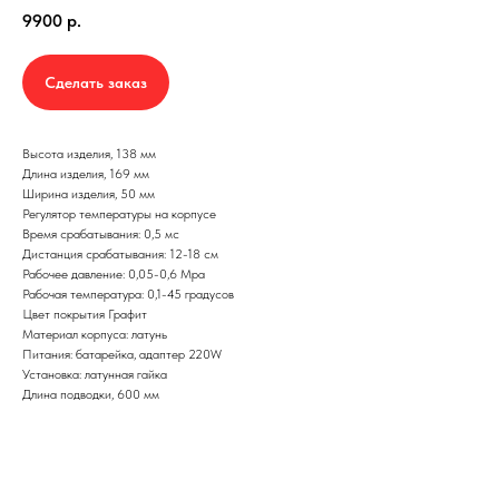
9900
р.
Сделать заказ
Высота изделия, 138 мм
Длина изделия, 169 мм
Ширина изделия, 50 мм
Регулятор температуры на корпусе
Время срабатывания: 0,5 мс
Дистанция срабатывания: 12-18 см
Рабочее давление: 0,05-0,6 Мpa
Рабочая температура: 0,1-45 градусов
Цвет покрытия Графит
Материал корпуса: латунь
Питания: батарейка, адаптер 220W
Установка: латунная гайка
Длина подводки, 600 мм